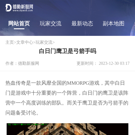
网站首页
玩家交流
最新动态
副本地图
主页
>
文章中心
>
玩家交流
>
白日门鹰卫是弓箭手吗
作者：德勤新服网
更新时间： 2023-12-30 03:17
热血传奇是一款风靡全国的MMORPG游戏，其中白日
门是游戏中十分重要的一个阵营，白日门的鹰卫是该阵
营中一个高度训练的部队。而关于鹰卫是否为弓箭手的
问题备受讨论。