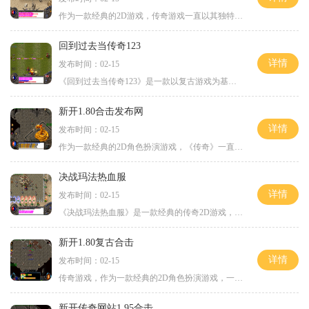
作为一款经典的2D游戏，传奇游戏一直以其独特的玩法和角色扮演的魅力吸引着无数的玩家。而在最新版本的单职业传奇游戏中，这个传奇世界更加精彩纷呈。最新版本的单职业传奇游戏
回到过去当传奇123
详情
发布时间：02-15
《回到过去当传奇123》是一款以复古游戏为基础的传奇类游戏，它完美地复刻了传奇游戏的经典玩法和元素，让玩家重温那段令人难忘的游戏时光。本文将详细介绍《回到过去当传奇1
新开1.80合击发布网
详情
发布时间：02-15
作为一款经典的2D角色扮演游戏，《传奇》一直以来都备受玩家们的喜爱。而现新开1.80合击发布网的推出，再一次将这款经典游戏带回了大家的视野中。这个全新的版本拥有万人在线的
决战玛法热血服
详情
发布时间：02-15
《决战玛法热血服》是一款经典的传奇2D游戏，以角色扮演为主要玩法，同时具备万人在线和玩家互动等特点。玩家可以通过不断的战斗和冒险来提升自己的实力，体验刺激的战斗与PK对
新开1.80复古合击
详情
发布时间：02-15
传奇游戏，作为一款经典的2D角色扮演游戏，一直以来都备受玩家们的喜爱。而新开的1.80复古合击版本，再次将这份热情点燃起来。今天，我们就来一起了解一下这款游戏的具体玩法。
新开传奇网站1.95合击