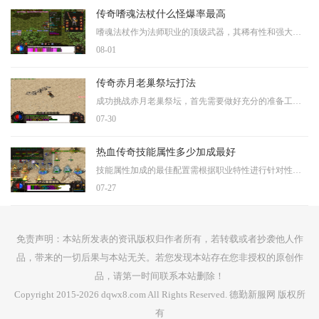
传奇嗜魂法杖什么怪爆率最高
嗜魂法杖作为法师职业的顶级武器，其稀有性和强大的属性使得玩家们对其获取方式极为关注。根据相关资料显示，嗜魂法杖可以通过击败特定的高级怪物获得，其中赤月恶魔被认为是
08-01
传奇赤月老巢祭坛打法
成功挑战赤月老巢祭坛，首先需要做好充分的准备工作。在进入赤月老巢之前，玩家需要选择合适的职业和装备，不同职业在祭坛中的作用各不相同。法师作为主要输出职业，需要配备
07-30
热血传奇技能属性多少加成最好
技能属性加成的最佳配置需根据职业特性进行针对性强化，战士职业应优先提升物理攻击和命中属性，其中烈火剑法的伤害加成为基础攻击力的固定倍数，刺杀剑法则具备无视防御的特
07-27
免责声明：本站所发表的资讯版权归作者所有，若转载或者抄袭他人作
品，带来的一切后果与本站无关。若您发现本站存在您非授权的原创作
品，请第一时间联系本站删除！
Copyright 2015-2026 dqwx8.com All Rights Reserved. 德勤新服网 版权所
有