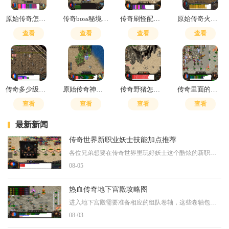
原始传奇怎么玩道士技能
传奇boss秘境走法
传奇刷怪配置点击没反应
原始传奇火龙殿怎么去最快
查看
查看
查看
查看
传奇多少级招虎卫队最好
原始传奇神石攻略大全
传奇野猪怎么打怪
传奇里面的屠龙刀怎么用的
查看
查看
查看
查看
最新新闻
传奇世界新职业妖士技能加点推荐
各位兄弟想要在传奇世界里玩好妖士这个酷炫的新职业，了解技能加点是必不可少的第一步。这个职业依靠连击点来释放强大的终结技能，咱们必须先熟悉那些能够积累连击点的核心技
08-05
热血传奇地下宫殿攻略图
进入地下宫殿需要准备相应的组队卷轴，这些卷轴包括神殿组队卷、地穴组队卷、石墓组队卷轴、邪窟组队卷轴和矿洞组队卷轴。获取这些卷轴的主要途径是通过锻造金刚石获得。准备
08-03