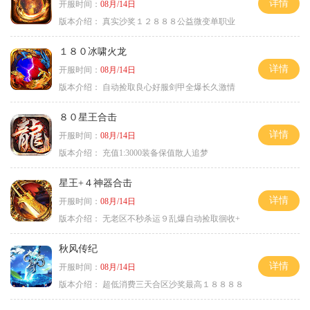
详情
开服时间：
08月/14日
版本介绍：
真实沙奖１２８８８公益微变单职业
１８０冰啸火龙
详情
开服时间：
08月/14日
版本介绍：
自动捡取良心好服剑甲全爆长久激情
８０星王合击
详情
开服时间：
08月/14日
版本介绍：
充值1:3000装备保值散人追梦
星王+４神器合击
详情
开服时间：
08月/14日
版本介绍：
无老区不秒杀运９乱爆自动捡取徊收+
秋风传纪
详情
开服时间：
08月/14日
版本介绍：
超低消费三天合区沙奖最高１８８８８