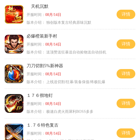
天机沉默
详情
开服时间：
08月/14日
版本介绍：
独创版本复古经典原味沉默
必爆橙装新手村
详情
开服时间：
08月/14日
版本介绍：
送顶赞送狂暴送自动捡物送自动挂机
刀刀切割5%新神器
详情
开服时间：
08月/14日
版本介绍：
上线送切割/狂暴/装备保值/终极乱爆
１７６彻地钉
详情
开服时间：
08月/14日
版本介绍：
极速白虎火雨犀利BOSS多多
１.７６特色复古
详情
开服时间：
08月/14日