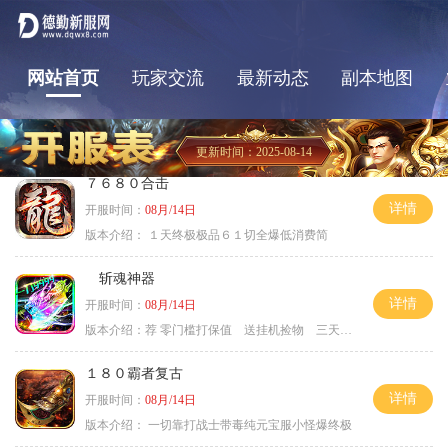
网站首页
玩家交流
最新动态
副本地图
更新时间：2025-08-14
７６８０合击
详情
开服时间：
08月/14日
版本介绍：
１天终极极品６１切全爆低消费简
斩魂神器
详情
开服时间：
08月/14日
版本介绍：
荐 零门槛打保值 送挂机捡物 三天合区
１８０霸者复古
详情
开服时间：
08月/14日
版本介绍：
一切靠打战士带毒纯元宝服小怪爆终极