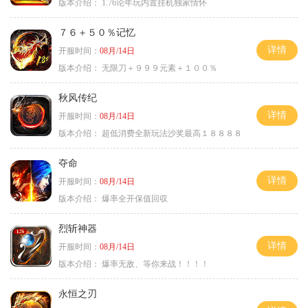
版本介绍：
1.76论年玩内置挂机独家情怀
７６＋５０％记忆
详情
开服时间：
08月/14日
版本介绍：
无限刀＋９９９元素＋１００％
秋风传纪
详情
开服时间：
08月/14日
版本介绍：
超低消费全新玩法沙奖最高１８８８８
夺命
详情
开服时间：
08月/14日
版本介绍：
爆率全开保值回収
烈斩神器
详情
开服时间：
08月/14日
版本介绍：
爆率无敌、等你来战！！！！
永恒之刃