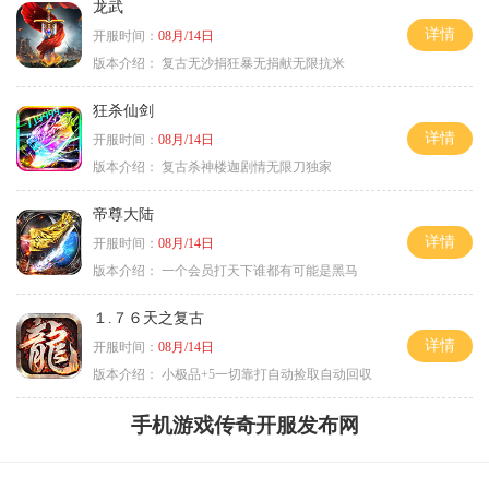
龙武
详情
开服时间：
08月/14日
版本介绍：
复古无沙捐狂暴无捐献无限抗米
狂杀仙剑
详情
开服时间：
08月/14日
版本介绍：
复古杀神楼迦剧情无限刀独家
帝尊大陆
详情
开服时间：
08月/14日
版本介绍：
一个会员打天下谁都有可能是黑马
１.７６天之复古
详情
开服时间：
08月/14日
版本介绍：
小极品+5一切靠打自动捡取自动回収
手机游戏传奇开服发布网